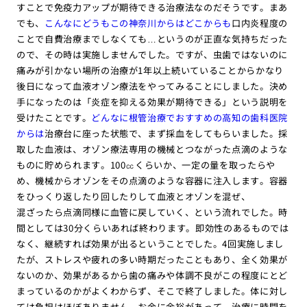
すことで免疫力アップが期待できる治療法なのだそうです。まあ
でも、
こんなにどうもこの神奈川からはどこからも
口内炎程度の
ことで自費治療までしなくても…というのが正直な気持ちだった
ので、その時は実施しませんでした。ですが、虫歯ではないのに
痛みが引かない場所の治療が1年以上続いていることからかなり
後日になって血液オゾン療法をやってみることにしました。決め
手になったのは「炎症を抑える効果が期待できる」という説明を
受けたことです。
どんなに根管治療でおすすめの高知の歯科医院
からは
治療台に座った状態で、まず採血をしてもらいました。採
取した血液は、オゾン療法専用の機械とつながった点滴のような
ものに貯められます。100㏄くらいか、一定の量を取ったらや
め、機械からオゾンをその点滴のような容器に注入します。容器
をひっくり返したり回したりして血液とオゾンを混ぜ、
混ざったら点滴同様に血管に戻していく、という流れでした。時
間としては30分くらいあれば終わります。即効性のあるものでは
なく、継続すれば効果が出るということでした。4回実施しまし
たが、ストレスや疲れの多い時期だったこともあり、全く効果が
ないのか、効果があるから歯の痛みや体調不良がこの程度にとど
まっているのかがよくわからず、そこで終了しました。体に対し
ては負担はほぼありません。お金に余裕があって、治療に時間を