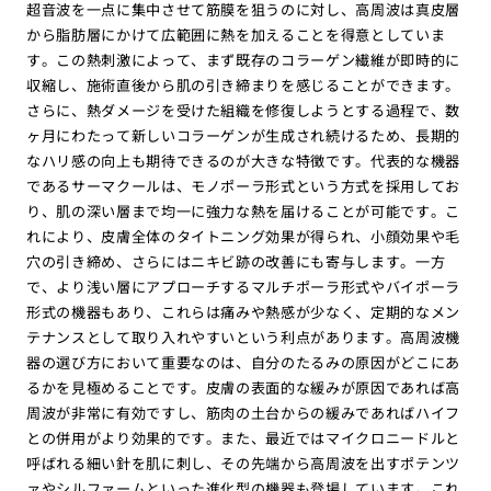
超音波を一点に集中させて筋膜を狙うのに対し、高周波は真皮層
から脂肪層にかけて広範囲に熱を加えることを得意としていま
す。この熱刺激によって、まず既存のコラーゲン繊維が即時的に
収縮し、施術直後から肌の引き締まりを感じることができます。
さらに、熱ダメージを受けた組織を修復しようとする過程で、数
ヶ月にわたって新しいコラーゲンが生成され続けるため、長期的
なハリ感の向上も期待できるのが大きな特徴です。代表的な機器
であるサーマクールは、モノポーラ形式という方式を採用してお
り、肌の深い層まで均一に強力な熱を届けることが可能です。こ
れにより、皮膚全体のタイトニング効果が得られ、小顔効果や毛
穴の引き締め、さらにはニキビ跡の改善にも寄与します。一方
で、より浅い層にアプローチするマルチポーラ形式やバイポーラ
形式の機器もあり、これらは痛みや熱感が少なく、定期的なメン
テナンスとして取り入れやすいという利点があります。高周波機
器の選び方において重要なのは、自分のたるみの原因がどこにあ
るかを見極めることです。皮膚の表面的な緩みが原因であれば高
周波が非常に有効ですし、筋肉の土台からの緩みであればハイフ
との併用がより効果的です。また、最近ではマイクロニードルと
呼ばれる細い針を肌に刺し、その先端から高周波を出すポテンツ
ァやシルファームといった進化型の機器も登場しています。これ