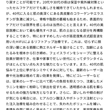
り戻すことが可能です。20代や30代の頃は保湿や紫外線対策とい
ったセルフケアだけでも美しさを維持できていたかもしれません
が、40代に入ると肌の奥深くにある真皮層のコラーゲンやエラス
チンが急激に減少し、骨格や脂肪の萎縮も始まるため、表面的な
ケアだけでは限界を感じるのは当然のことと言えます。40代の美
容医療において最も優先すべきは、肌の土台となる部分を再構築
することであり、特におすすめしたいのが高密度焦点式超音波を
用いたHIFUによるリフトアップ治療です。これは、切らずに顔
の深い層にある筋膜に熱エネルギーを届けることで、加齢による
たるみを根本から引き締め、フェイスラインをシャープに整える
効果が期待でき、仕事や家事で忙しい世代にとってダウンタイム
がほとんどない点も大きな魅力となっています。また、40代の肌
悩みで上位に挙がるシミやくすみに対しても、最新のレーザー治
療や光治療は極めて高い効果を発揮し、特にピコレーザーなど
は、従来のレーザーに比べて肌への負担を抑えつつ、沈着したメ
ラニンを細かく粉砕して排出を促すため、透明感のある肌を蘇ら
せるための強力な味方となります。さらに、深いしわや頬の削げ
が気になる場合には、ヒアルロン酸注入やボトックス注射といっ
た注入治療を組み合わせることで、失われたボリュームを補い、
表情を自然に明るく見せることが可能になります。美容医療を受