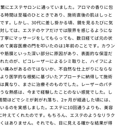
頻繁にエステサロンに通っていました。アロマの香りに包
る時間は至福のひとときであり、施術直後の肌はしっと
です。しかし、30代に差し掛かる頃、鏡を見るたびに気
対しては、エステのケアだけでは限界を感じるようにな
丁寧にマッサージをしてもらっても、数日経てば元の状
めて美容医療の門を叩いたのは1年前のことです。カウン
や筋膜といった深い部分に原因があり、表面的な保湿だ
れたのが、ピコレーザーによるシミ取りと、ハイフによ
い痛みがあるのではないか、不自然な仕上がりにならな
より医学的な根拠に基づいたアプローチに納得して施術
は異なり、まさに治療そのものでした。レーザーのパチ
うな熱感は、今まで経験したことのない感覚でした。し
週間ほどでシミが剥がれ落ち、2ヶ月が経過した頃には、
いるのを実感しました。エステに10回通うよりも、美容
に叶えてくれたのです。もちろん、エステのようなリラク
くはありません。それでも、目に見える確かな結果が得