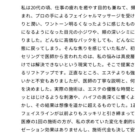
私は20代の頃、仕事の疲れを癒やす目的も兼ねて、
まれ、プロの手によるフェイシャルマッサージを受け
りと潤い、ワントーン明るくなったように感じたもの
になるようになった目元の小ジワや、頬の深いシミに
りました。どんなに高価なパックをしても、どんなに
態に戻ってしまう。そんな焦りを感じていた私が、初
セリングで医師から言われたのは、私の悩みは真皮層
けでは解決できないという現実でした。そこで提案さ
るリフトアップです。正直なところ、エステよりも強
いかと不安もありましたが、医師の丁寧な説明と、何
を決めました。実際の施術は、エステの優雅な時間と
ッとはじけるような刺激や、ハイフの奥深くに響くよ
かし、その結果は想像を遥かに超えるものでした。1
フェイスラインが以前よりもスッキリと引き締まって
医療の1回の施術の方が、私の求めていた変化を劇的
ゼーション効果はありませんし、施術代金も決して安